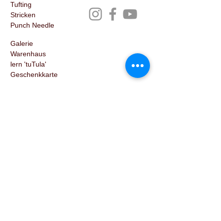
Tufting
Stricken
Punch Needle
Galerie
Ware
nhaus
lern 'tuTula'
Geschenkk
arte
Über mich
Datenschutz
Kontakt
Impressum
ABG Online Shop
Google Analytics
© 2023 by tuTula
Hinterlasse deine Email für
Neuigkeiten & Events
Name