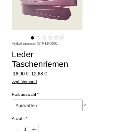
Artikelnummer: MTF-LR0001
Leder
Taschenriemen
Standardpreis
Sale-
 16,90 € 
12,68 €
Preis
zzgl. Versand
Farbauswahl
*
Anzahl
*