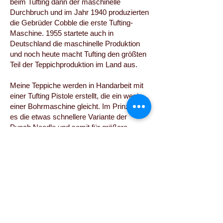
beim Tufting dann der maschinelle
Durchbruch und im Jahr 1940 produzierten
die Gebrüder Cobble die erste Tufting-
Maschine. 1955 startete auch in
Deutschland die maschinelle Produktion
und noch heute macht Tufting den größten
Teil der Teppichproduktion im Land aus.
Meine Teppiche werden in Handarbeit mit
einer Tufting Pistole erstellt, die ein wenig
einer Bohrmaschine gleicht. Im Prinzip ist
es die etwas schnellere Variante der
Punch Needle und somit für größere
Teppichobjekte perfekt geeignet.
lern 'tuTula'
Galerie
Ich design und stelle Teppiche
individuell
nach
Kundenwunsch her. Bitte sende mir eine
Email
für
mehr Informationen.