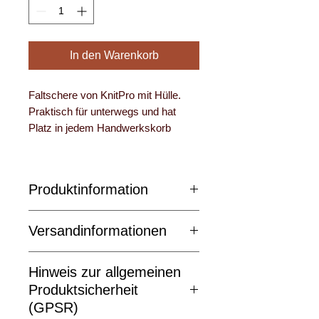
In den Warenkorb
Faltschere von KnitPro mit Hülle.
Praktisch für unterwegs und hat
Platz in jedem Handwerkskorb
Produktinformation
9,6 cm Gesamtlänge ausgeklappt
Versandinformationen
8 cm Gesamtlänge eingeklappt
Farbe der Griffe: rosegold
Der Standardpaketversand innerhalb
Hinweis zur allgemeinen
Deutschland beträgt 2-3 Tage.
Produktsicherheit
(GPSR)