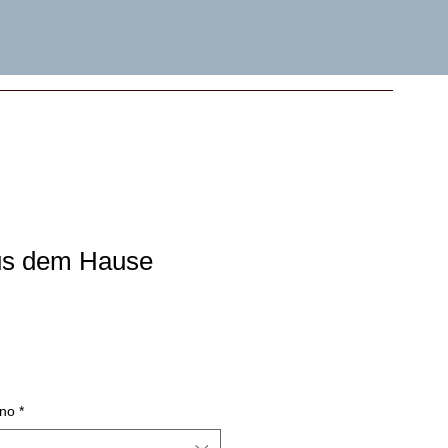
us dem Hause
eis
-
s
ino
*