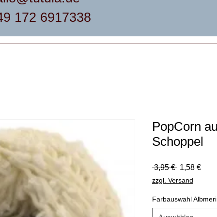
49 172 6917338
PopCorn a
Schoppel
Standardpr
Sale
 3,95 € 
1,58 €
Prei
zzgl. Versand
Farbauswahl Albmer