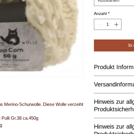
Auswählen
Anzahl
*
In
Produkt Inform
Material:
Versandinform
Material:
65% Wo
Farbe:
natur/weiß
Der Standardpaketv
Größe:
50 g
Hinweis zur al
beträgt 2-3 Tage.
us Merino-Schurwolle. Diese Wolle verzeiht
Lauflänge:
65m 
Produktsicher
Nadelstärke:
6-
Pulli Gr.38 ca.450g
Maschenprobe:
Hersteller /
g
Pflegeempfehlu
Hinweis zur al
Verantwortlicher
Handwaesche/W