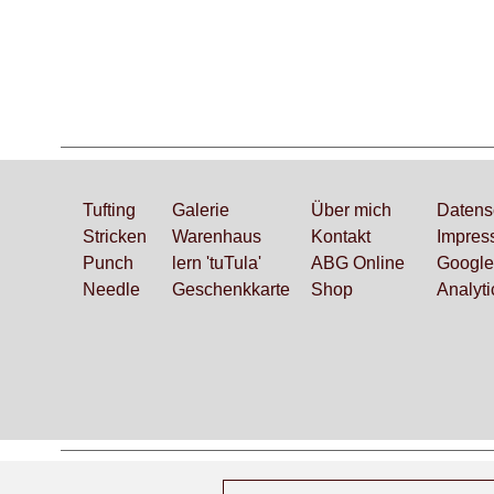
Tufting
Galerie
Über mich
Datens
Stricken
Ware
nhaus
Kontakt
Impres
Punch
lern 'tuTula'
ABG Online
Google
Needle
Geschenkk
arte
Shop
Analyti