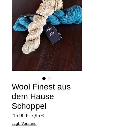
Wool Finest aus
dem Hause
Schoppel
Standardpreis
Sale-
 15,90 € 
7,95 €
Preis
zzgl. Versand