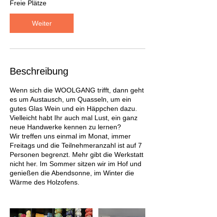
t
Freie Plätze
a
m
Weiter
:
1
1
.
S
Beschreibung
e
p
Wenn sich die WOOLGANG trifft, dann geht
t
es um Austausch, um Quasseln, um ein
.
gutes Glas Wein und ein Häppchen dazu.
Vielleicht habt Ihr auch mal Lust, ein ganz
neue Handwerke kennen zu lernen?
Wir treffen uns einmal im Monat, immer
Freitags und die Teilnehmeranzahl ist auf 7
Personen begrenzt. Mehr gibt die Werkstatt
nicht her. Im Sommer sitzen wir im Hof und
genießen die Abendsonne, im Winter die
Wärme des Holzofens.