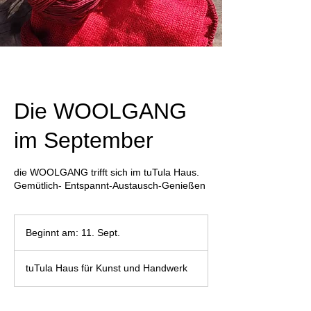
Die WOOLGANG
im September
die WOOLGANG trifft sich im tuTula Haus.
Gemütlich- Entspannt-Austausch-Genießen
Beginnt am: 11. Sept.
B
e
g
tuTula Haus für Kunst und Handwerk
i
n
n