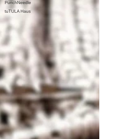
PunchNeedle
tuTULA Haus