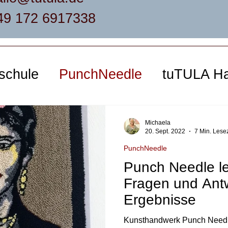
49 172 6917338
kschule
PunchNeedle
tuTULA H
Michaela
20. Sept. 2022
7 Min. Lesez
PunchNeedle
Punch Needle l
Fragen und Antwo
Ergebnisse
Kunsthandwerk Punch Needl