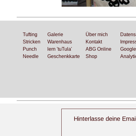
Tufting
Galerie
Über mich
Datens
Stricken
Ware
nhaus
Kontakt
Impres
Punch
lern 'tuTula'
ABG Online
Google
Needle
Geschenkk
arte
Shop
Analyti
Hinterlasse deine Emai