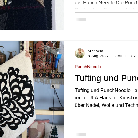
der Punch Needle Die Punch
Deutschland Einzug gehalten.
Michaela
8. Aug. 2022
2 Min. Lesezei
PunchNeedle
Tufting und Pun
Tufting und PunchNeedle - altes Handwerk neu entdeckt
im tuTULA Haus für Kunst un
über Nadel, Wolle und Techn