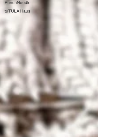
PunchNeedle
tuTULA Haus