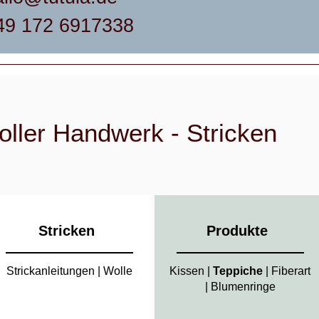
49 172 6917338
ller Handwerk - Stricken
Stricken
Produkte
Strickanleitungen
|
Wolle
Kissen
|
Teppiche
|
Fiberart
|
Blumenringe