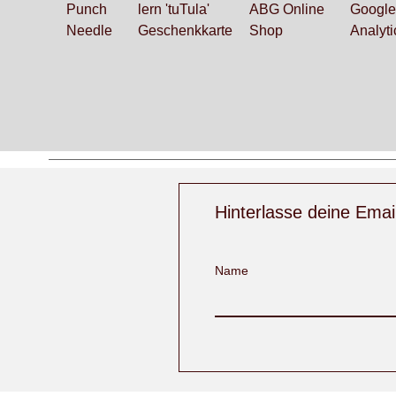
Punch
lern 'tuTula'
ABG Online
Google
Needle
Geschenkk
arte
Shop
Analyti
Hinterlasse deine Emai
Name