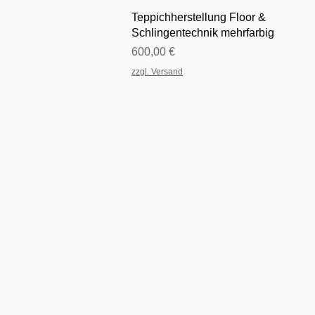
Schnellansicht
Teppichherstellung Floor &
Schlingentechnik mehrfarbig
Preis
600,00 €
zzgl. Versand