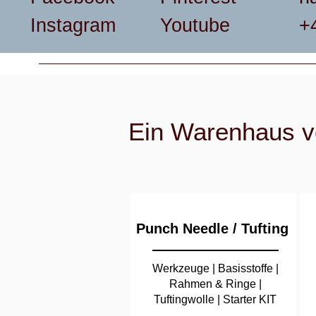
Instagram
Youtube
+
Ein Warenhaus vo
Punch Needle /
Tufting
Werkzeuge
|
Basisstoffe
|
Rahmen & Ringe
|
Tuftingwolle
|
Starter KIT