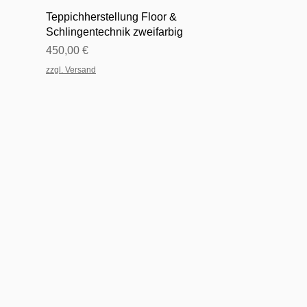
Schnellansicht
Teppichherstellung Floor &
Schlingentechnik zweifarbig
Preis
450,00 €
zzgl. Versand