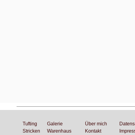
Tufting
Galerie
Über mich
Datens
Stricken
Ware
nhaus
Kontakt
Impres