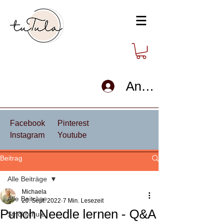
Anmelden
Facebook
Pinterest
Instagram
Youtube
Beitrag
Alle Beiträge
Michaela
Alle Beiträge
20. Sept. 2022
7 Min. Lesezeit
Punch Needle lernen - Q&A
Strickschule